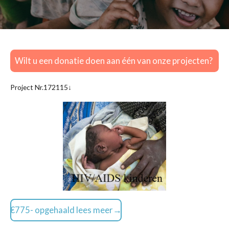
Wilt u een donatie doen aan één van onze projecten?
Project Nr.172115↓
€775- opgehaald lees meer→