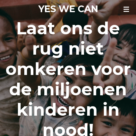
YES WE CAN
Ga
direct
Laat ons de
naar
de
rug niet
hoofdinhoud
omkeren voor
de miljoenen
kinderen in
nood!